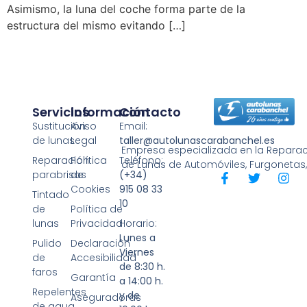
Asimismo, la luna del coche forma parte de la
estructura del mismo evitando […]
Servicios
Información
Contacto
Sustitución
Aviso
Email:
de lunas
Legal
taller@autolunascarabanchel.es
Empresa especializada en la Reparaci
Reparación
Política
Teléfono:
de Lunas de Automóviles, Furgonetas
parabrisas
de
(+34)
Cookies
915 08 33
Tintado
10
de
Política de
lunas
Privacidad
Horario:
Lunes a
Pulido
Declaración
Viernes
de
Accesibilidad
de 8:30 h.
faros
Garantía
a 14:00 h.
Repelentes
y de
Aseguradoras
de agua