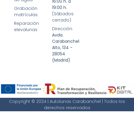
16:00 h. a
19:00 h.
Grabación
(Sábados
matrículas
cerrado)
Reparación
Dirección:
elevalunas
Avda.
Carabanchel
Alto, 134 -
28054
(Madrid)
Copyright © 2024 | Autolunas Carabanchel | Todos los
derechos reservados