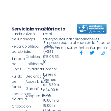
Servicios
Información
Contacto
Sustitución
Aviso
Email:
de lunas
Legal
taller@autolunascarabanchel.es
Empresa especializada en la Reparaci
Reparación
Política
Teléfono:
de Lunas de Automóviles, Furgonetas
parabrisas
de
(+34)
Cookies
915 08 33
Tintado
10
de
Política de
lunas
Privacidad
Horario:
Lunes a
Pulido
Declaración
Viernes
de
Accesibilidad
de 8:30 h.
faros
Garantía
a 14:00 h.
Repelentes
y de
Aseguradoras
de agua
16:00 h. a
19:00 h.
Grabación
(Sábados