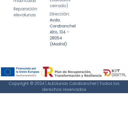
matrículas
cerrado)
Reparación
Dirección:
elevalunas
Avda.
Carabanchel
Alto, 134 -
28054
(Madrid)
Copyright © 2024 | Autolunas Carabanchel | Todos los
derechos reservados